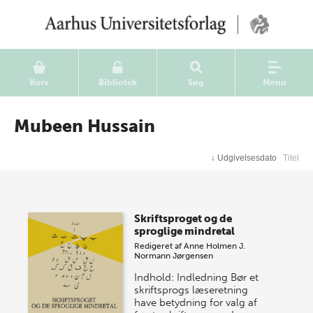
Kurv
Bibliotek
Søg
Menu
Mubeen Hussain
↓
Udgivelsesdato
Titel
Skriftsproget og de
sproglige mindretal
Redigeret af
Anne Holmen
J.
Normann Jørgensen
Indhold: Indledning Bør et
skriftsprogs læseretning
have betydning for valg af