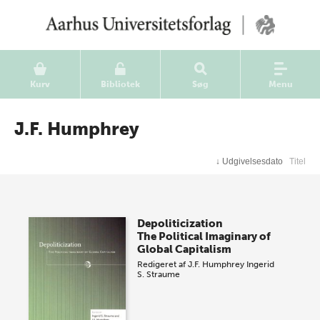
Kurv
Bibliotek
Søg
Menu
J.F. Humphrey
↓
Udgivelsesdato
Titel
Depoliticization
The Political Imaginary of
Global Capitalism
Redigeret af
J.F. Humphrey
Ingerid
S. Straume