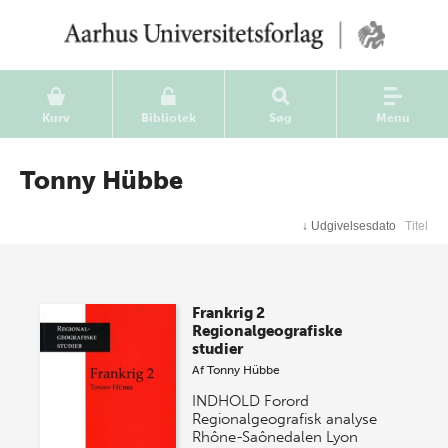
Kurv
Bibliotek
Søg
Menu
Tonny Hübbe
↓
Udgivelsesdato
Titel
Frankrig 2
Regionalgeografiske
studier
Af
Tonny Hübbe
INDHOLD Forord
Regionalgeografisk analyse
Rhône-Saônedalen Lyon