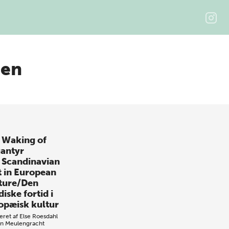
gen
 Waking of
antyr
 Scandinavian
t in European
ture/Den
iske fortid i
opæisk kultur
eret af
Else Roesdahl
n Meulengracht