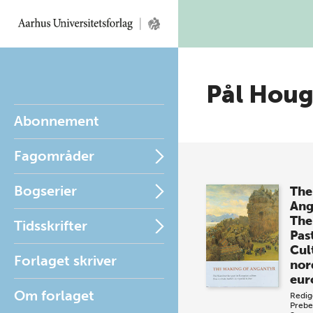
Pål Hou
Abonnement
Fagområder
Bogserier
The
Ang
The
Tidsskrifter
Pas
Cul
Forlaget skriver
nord
eur
Om forlaget
Redig
Prebe