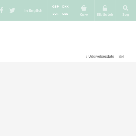
GBP
DKK
In English
EUR
USD
Kurv
Bibliotek
Søg
↓
Udgivelsesdato
Titel