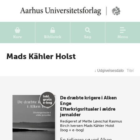
Kurv
Bibliotek
Søg
Menu
Mads Kähler Holst
↓
Udgivelsesdato
Titel
De dræbte krigere i Alken
Enge
Efterkrigsritualer i ældre
jernalder
Redigeret af
Mette Løvschal
Rasmus
Birch Iversen
Mads Kähler Holst
(bog + e-bog)
En tidligere sø ved Alken