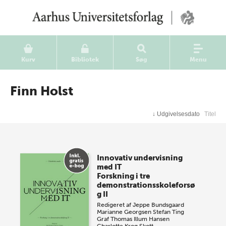
Kurv
Bibliotek
Søg
Menu
Finn Holst
↓
Udgivelsesdato
Titel
Innovativ undervisning
med IT
Forskning i tre
demonstrationsskoleforsø
g II
Redigeret af
Jeppe Bundsgaard
Marianne Georgsen
Stefan Ting
Graf
Thomas Illum Hansen