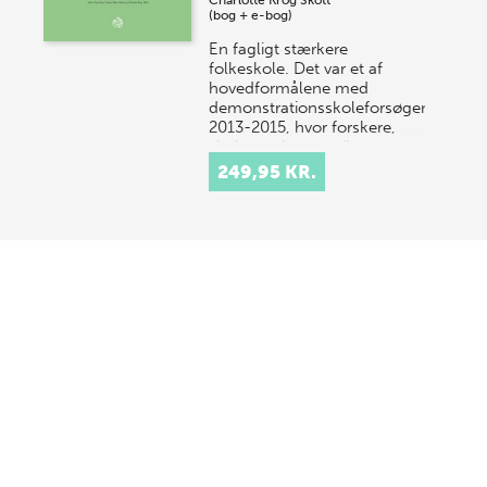
Charlotte Krog Skott
(bog + e-bog)
En fagligt stærkere
folkeskole. Det var et af
hovedformålene med
demonstrationsskoleforsøgene
2013-2015, hvor forskere,
skoler og lærere gik sammen
om…
249,95 KR.