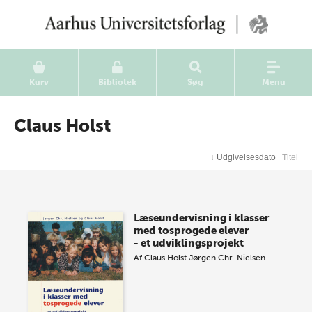
Kurv
Bibliotek
Søg
Menu
Claus Holst
↓
Udgivelsesdato
Titel
Læseundervisning i klasser
med tosprogede elever
- et udviklingsprojekt
Af
Claus Holst
Jørgen Chr. Nielsen