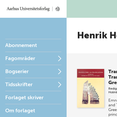
Henrik 
Abonnement
Fagområder
Bogserier
Tra
Tra
Gre
Tidsskrifter
Redig
Holm
Forlaget skriver
Emne
and 
Om forlaget
Gree
prin