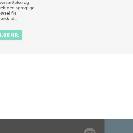
oversættelse og
ielt den sproglige
ørsel fra
ræsk til…
8,00 KR.