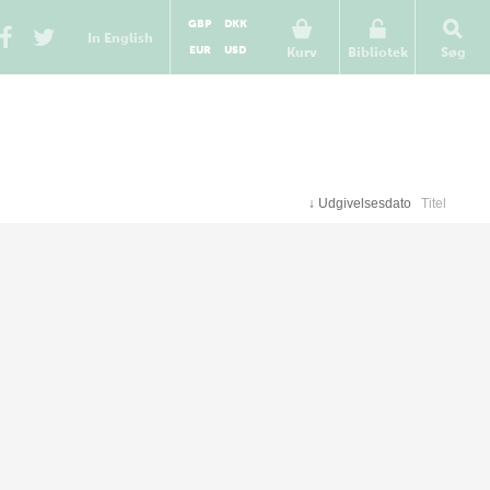
GBP
DKK
In English
EUR
USD
Kurv
Bibliotek
Søg
↓
Udgivelsesdato
Titel