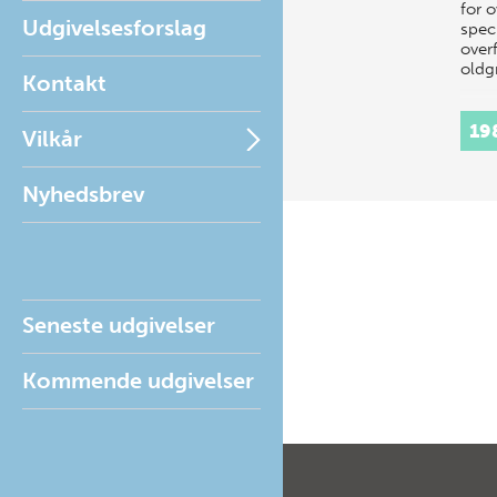
for 
Udgivelsesforslag
spec
overf
oldg
Kontakt
19
Vilkår
Nyhedsbrev
Seneste udgivelser
Kommende udgivelser