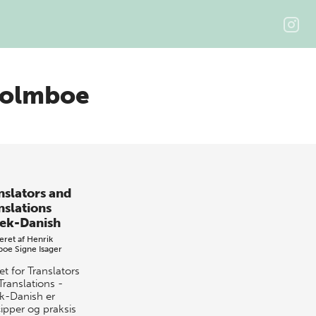
Holmboe
nslators and
nslations
ek-Danish
eret af
Henrik
boe
Signe Isager
t for Translators
Translations -
k-Danish er
cipper og praksis