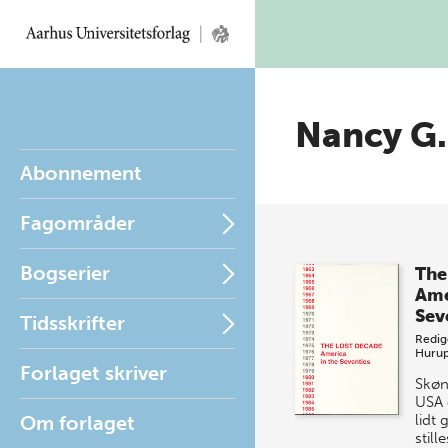
Nancy G
Abonnement
Fagområder
Bogserier
The
Ame
Sev
Tidsskrifter
Redig
Huru
Forlaget skriver
Skønt
USA 
Om forlaget
lidt 
still