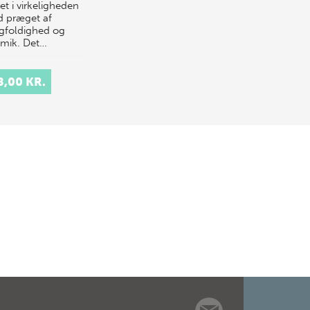
et i virkeligheden
id præget af
foldighed og
mik. Det…
8,00 KR.