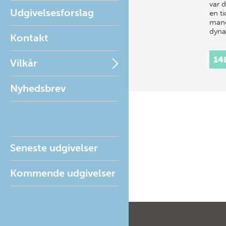
var d
Udgivelsesforslag
en t
mang
dyna
Kontakt
14
Vilkår
Nyhedsbrev
Seneste udgivelser
Kommende udgivelser