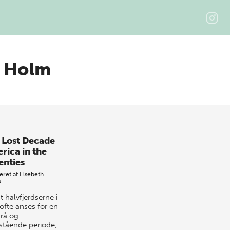
. Holm
 Lost Decade
rica in the
enties
eret af
Elsebeth
p
 halvfjerdserne i
ofte anses for en
grå og
estående periode,