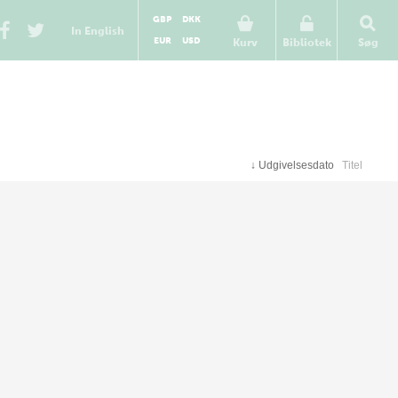
GBP
DKK
In English
EUR
USD
Kurv
Bibliotek
Søg
↓
Udgivelsesdato
Titel