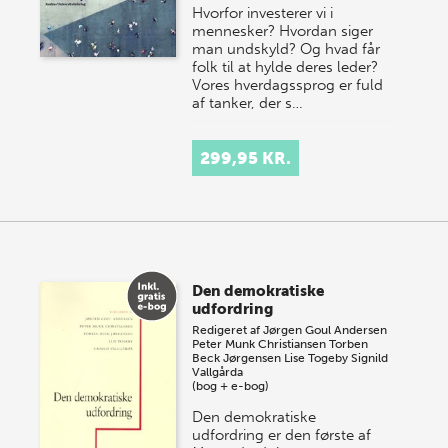
Hvorfor investerer vi i
mennesker? Hvordan siger
man undskyld? Og hvad får
folk til at hylde deres leder?
Vores hverdagssprog er fuld
af tanker, der s…
299,95 KR.
Den demokratiske
udfordring
Redigeret af
Jørgen Goul Andersen
Peter Munk Christiansen
Torben
Beck Jørgensen
Lise Togeby
Signild
Vallgårda
(bog + e-bog)
Den demokratiske
udfordring er den første af