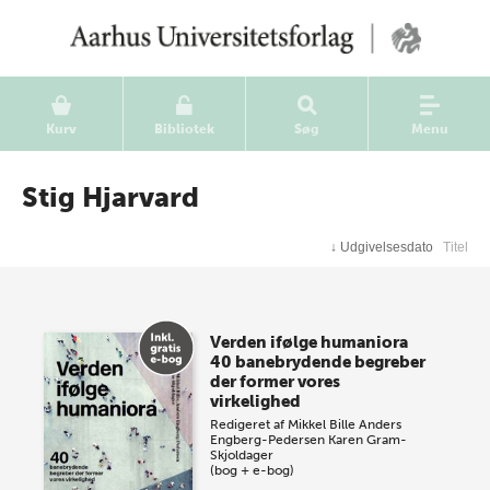
Kurv
Bibliotek
Søg
Menu
Stig Hjarvard
↓
Udgivelsesdato
Titel
Verden ifølge humaniora
40 banebrydende begreber
der former vores
virkelighed
Redigeret af
Mikkel Bille
Anders
Engberg-Pedersen
Karen Gram-
Skjoldager
(bog + e-bog)