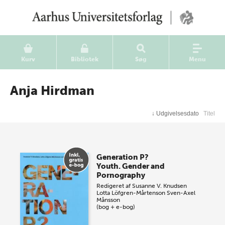
Kurv
Bibliotek
Søg
Menu
Anja Hirdman
↓
Udgivelsesdato
Titel
Generation P?
Youth. Gender and
Pornography
Redigeret af
Susanne V. Knudsen
Lotta Löfgren-Mårtenson
Sven-Axel
Månsson
(bog + e-bog)