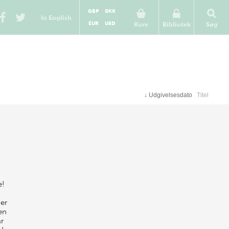
GBP
DKK
In English
EUR
USD
Kurv
Bibliotek
Søg
↓
Udgivelsesdato
Titel
e!
er
en
år