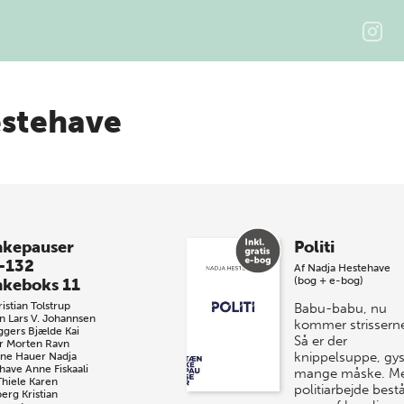
estehave
kepauser
Politi
-132
Af
Nadja Hestehave
(bog + e-bog)
keboks 11
istian Tolstrup
Babu-babu, nu
n
Lars V. Johannsen
kommer strissern
ggers Bjælde
Kai
Så er der
r
Morten Ravn
knippelsuppe, gys
iane Hauer
Nadja
have
Anne Fiskaali
mange måske. M
Thiele
Karen
politiarbejde best
berg
Kristian