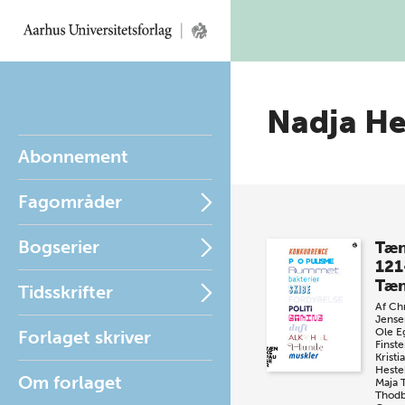
Nadja H
Abonnement
Fagområder
Bogserier
Tæn
121
Tæn
Tidsskrifter
Af
Chr
Jense
Ole E
Forlaget skriver
Finste
Krist
Heste
Om forlaget
Maja 
Thod