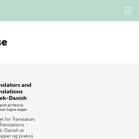
se
nslators and
nslations
ek-Danish
eret af
Henrik
boe
Signe Isager
t for Translators
Translations -
k-Danish er
cipper og praksis