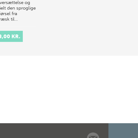
oversættelse og
ielt den sproglige
ørsel fra
ræsk til…
8,00 KR.