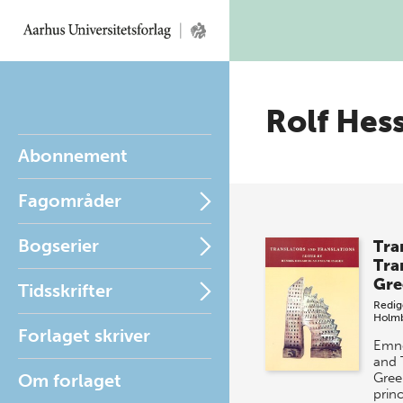
Rolf Hes
Abonnement
Fagområder
Bogserier
Tra
Tra
Gre
Tidsskrifter
Redig
Holm
Forlaget skriver
Emne
and 
Om forlaget
Gree
prin