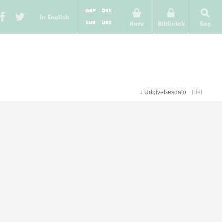
GBP
DKK
In English
EUR
USD
Kurv
Bibliotek
Søg
↓
Udgivelsesdato
Titel