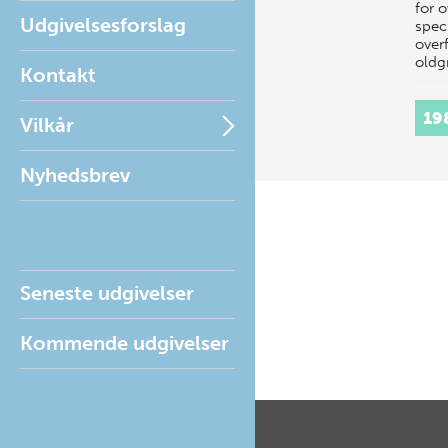
for 
Udgivelsesforslag
spec
overf
oldg
Kontakt
19
Vilkår
Nyhedsbrev
Seneste udgivelser
Kommende udgivelser