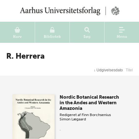
Kurv
Bibliotek
Søg
Menu
R. Herrera
↓
Udgivelsesdato
Titel
Nordic Botanical Research
in the Andes and Western
Amazonia
Redigeret af
Finn Borchsenius
Simon Lægaard
.