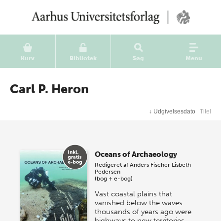
Kurv
Bibliotek
Søg
Menu
Carl P. Heron
↓
Udgivelsesdato
Titel
Oceans of Archaeology
Redigeret af
Anders Fischer
Lisbeth
Pedersen
(bog + e-bog)
Vast coastal plains that
vanished below the waves
thousands of years ago were
highways to new territories