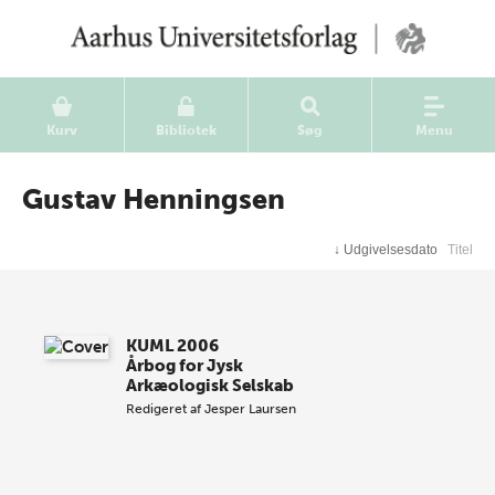
Kurv
Bibliotek
Søg
Menu
Gustav Henningsen
↓
Udgivelsesdato
Titel
KUML 2006
Årbog for Jysk
Arkæologisk Selskab
Redigeret af
Jesper Laursen