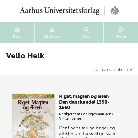
Kurv
Bibliotek
Søg
Menu
Vello Helk
↓
Udgivelsesdato
Titel
Riget, magten og æren
Den danske adel 1350-
1660
Redigeret af
Per Ingesman
Jens
Villiam Jensen
Der findes talrige bøger og
artikler om forskellige sider