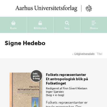
Kurv
Bibliotek
Søg
Menu
Signe Hedebo
↓
Udgivelsesdato
Titel
Folkets repræsentanter
Et antropologisk blik på
Folketinget
Redigeret af
Finn Sivert Nielsen
Inger Sjørslev
(bog + e-bog)
Folkets repræsentanter er
travle mennesker. Der