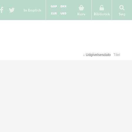
GBP
DKK
In English
EUR
USD
Kurv
Bibliotek
Søg
↓
Udgivelsesdato
Titel