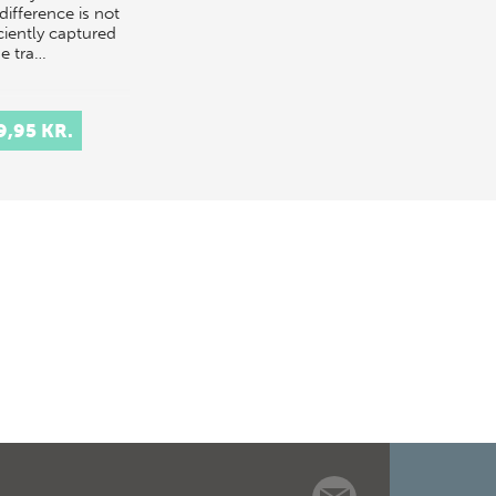
difference is not
ciently captured
he tra…
9,95 KR.