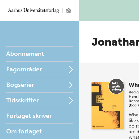
Jonatha
Abonnement
Fagområder
Bogserier
Wha
Redig
Henri
Tidsskrifter
Renn
(bog 
Forlaget skriver
When
like
do s
Om forlaget
are d
what