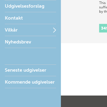
This 
Udgivelsesforslag
suffi
by t
Kontakt
34
Vilkår
Nyhedsbrev
Seneste udgivelser
Kommende udgivelser