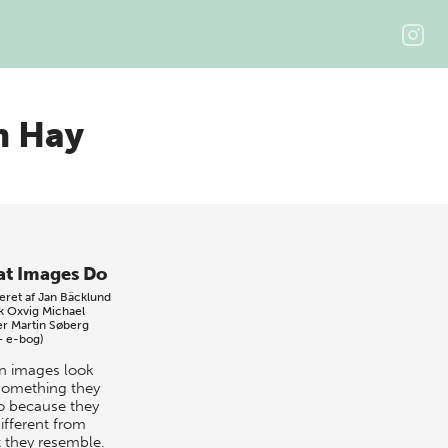
n Hay
t Images Do
eret af
Jan Bäcklund
k Oxvig
Michael
er
Martin Søberg
+ e-bog)
 images look
 something they
o because they
ifferent from
 they resemble.