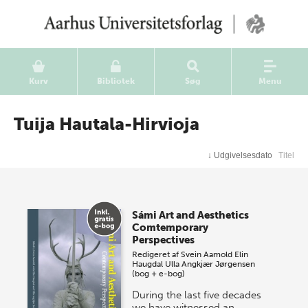
Kurv
Bibliotek
Søg
Menu
Tuija Hautala-Hirvioja
↓
Udgivelsesdato
Titel
Sámi Art and Aesthetics
Comtemporary
Perspectives
Redigeret af
Svein Aamold
Elin
Haugdal
Ulla Angkjær Jørgensen
(bog + e-bog)
During the last five decades
we have witnessed an