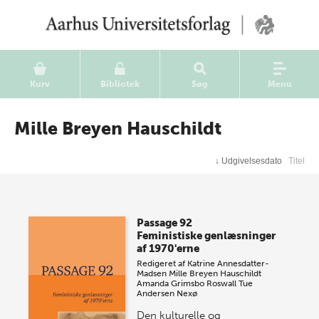
Kurv
Bibliotek
Søg
Menu
Mille Breyen Hauschildt
↓
Udgivelsesdato
Titel
Passage 92
Feministiske genlæsninger
af 1970'erne
Redigeret af
Katrine Annesdatter-
Madsen
Mille Breyen Hauschildt
Amanda Grimsbo Roswall
Tue
Andersen Nexø
Den kulturelle og