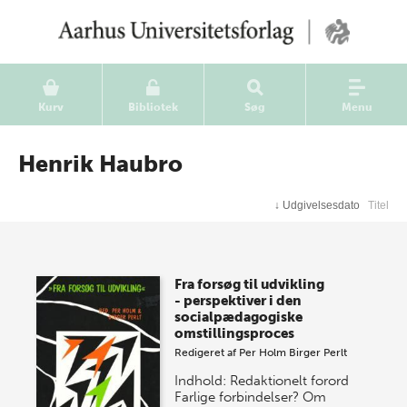
Kurv
Bibliotek
Søg
Menu
Henrik Haubro
↓
Udgivelsesdato
Titel
Fra forsøg til udvikling
- perspektiver i den
socialpædagogiske
omstillingsproces
Redigeret af
Per Holm
Birger Perlt
Indhold: Redaktionelt forord
Farlige forbindelser? Om