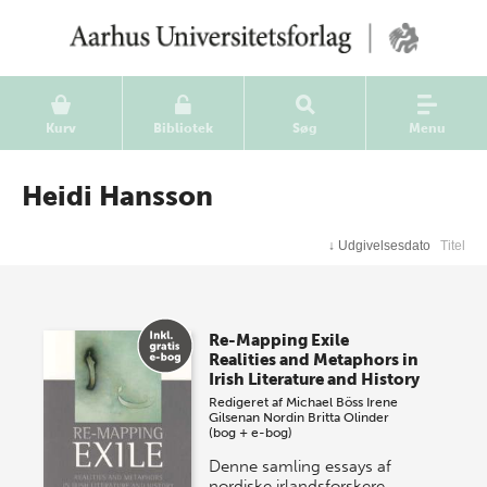
Kurv
Bibliotek
Søg
Menu
Heidi Hansson
↓
Udgivelsesdato
Titel
Re-Mapping Exile
Realities and Metaphors in
Irish Literature and History
Redigeret af
Michael Böss
Irene
Gilsenan Nordin
Britta Olinder
(bog + e-bog)
Denne samling essays af
nordiske irlandsforskere