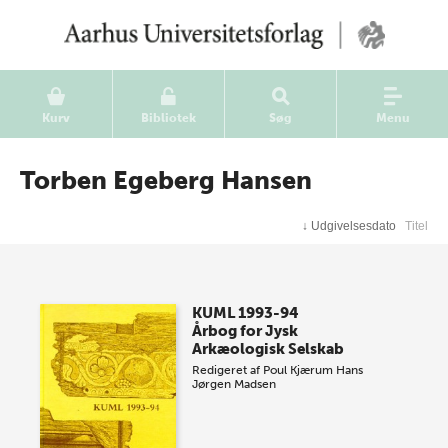
Kurv
Bibliotek
Søg
Menu
Torben Egeberg Hansen
↓
Udgivelsesdato
Titel
KUML 1993-94
Årbog for Jysk
Arkæologisk Selskab
Redigeret af
Poul Kjærum
Hans
Jørgen Madsen