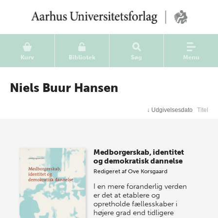
Kurv
Bibliotek
Søg
Menu
Niels Buur Hansen
↓
Udgivelsesdato
Titel
Medborgerskab, identitet
og demokratisk dannelse
Redigeret af
Ove Korsgaard
I en mere foranderlig verden
er det at etablere og
opretholde fællesskaber i
højere grad end tidligere