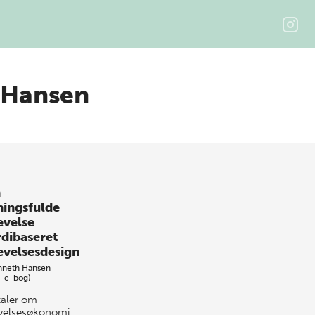
 Hansen
n
ingsfulde
evelse
dibaseret
evelsesdesign
nneth Hansen
+ e-bog)
taler om
velsesøkonomi.