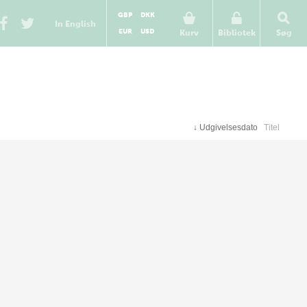
GBP
DKK
In English
EUR
USD
Kurv
Bibliotek
Søg
↓
Udgivelsesdato
Titel