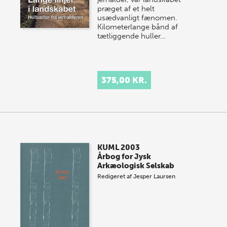
præget af et helt
usædvanligt fænomen.
Kilometerlange bånd af
tætliggende huller…
375,00 KR.
KUML 2003
Årbog for Jysk
Arkæologisk Selskab
Redigeret af
Jesper Laursen