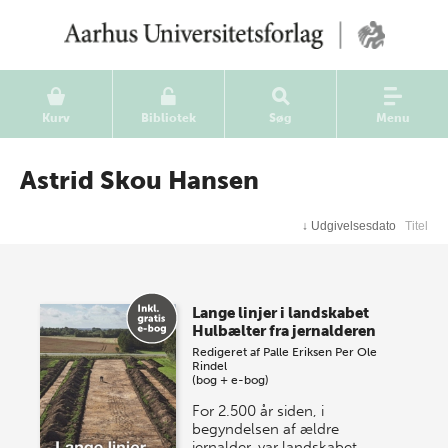
Kurv
Bibliotek
Søg
Menu
Astrid Skou Hansen
↓
Udgivelsesdato
Titel
Lange linjer i landskabet
Hulbælter fra jernalderen
Redigeret af
Palle Eriksen
Per Ole
Rindel
(bog + e-bog)
For 2.500 år siden, i
begyndelsen af ældre
jernalder, var landskabet