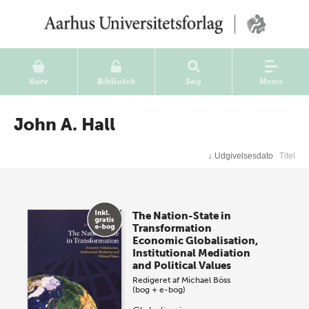
Kurv
Bibliotek
Søg
Menu
John A. Hall
↓
Udgivelsesdato
Titel
The Nation-State in
Transformation
Economic Globalisation,
Institutional Mediation
and Political Values
Redigeret af
Michael Böss
(bog + e-bog)