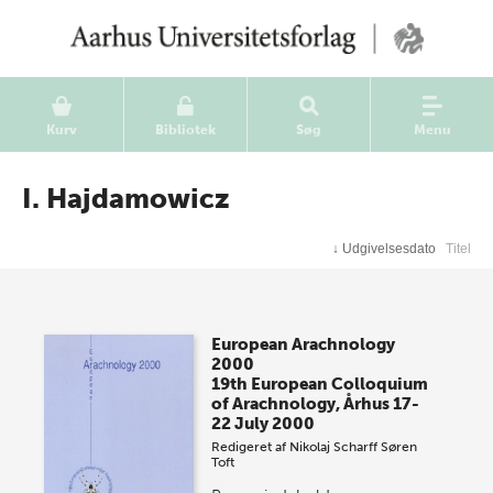
Kurv
Bibliotek
Søg
Menu
I. Hajdamowicz
↓
Udgivelsesdato
Titel
European Arachnology
2000
19th European Colloquium
of Arachnology, Århus 17-
22 July 2000
Redigeret af
Nikolaj Scharff
Søren
Toft