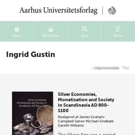
Kurv
Bibliotek
Søg
Menu
Ingrid Gustin
↓
Udgivelsesdato
Titel
Silver Economies,
Monetisation and Society
in Scandinavia AD 800-
1100
Redigeret af
James Graham-
Campbell
Søren Michael Sindbæk
Gareth Williams
The Viking Age was a period