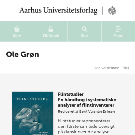
Kurv
Bibliotek
Søg
Menu
Ole Grøn
↓
Udgivelsesdato
Titel
Flintstudier
En håndbog i systematiske
analyser af flintinventarer
Redigeret af
Berit Valentin Eriksen
Flintstudier repræsenterer
den første samlede oversigt
på dansk over de analyse-