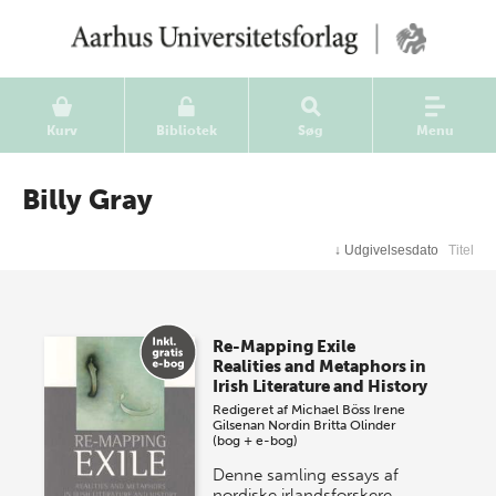
Kurv
Bibliotek
Søg
Menu
Billy Gray
↓
Udgivelsesdato
Titel
Re-Mapping Exile
Realities and Metaphors in
Irish Literature and History
Redigeret af
Michael Böss
Irene
Gilsenan Nordin
Britta Olinder
(bog + e-bog)
Denne samling essays af
nordiske irlandsforskere