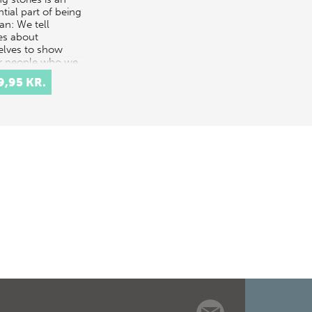
tial part of being
n: We tell
ies about
elves to show
r people who we
and where we
9,95 KR.
ng. Nations
e…