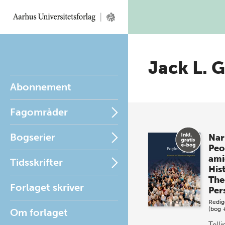
Jack L. 
Abonnement
Fagområder
Bogserier
Nar
Peo
ami
Tidsskrifter
His
The
Forlaget skriver
Per
Redig
(bog 
Om forlaget
Telli