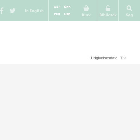
GBP
DKK
In English
EUR
USD
Kurv
Bibliotek
Søg
↓
Udgivelsesdato
Titel