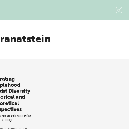
Granatstein
rating
plehood
dst Diversity
torical and
oretical
spectives
eret af
Michael Böss
+ e-bog)
ng stories is an