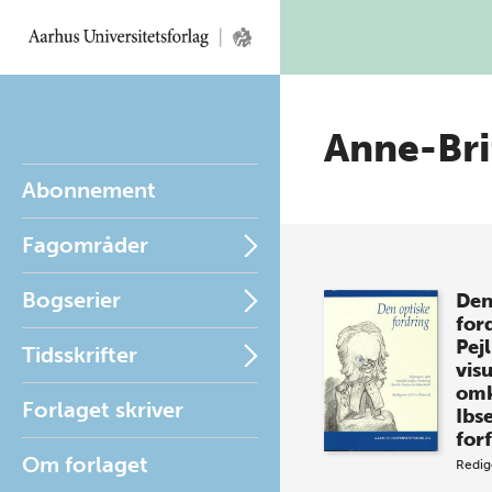
Anne-Bri
Abonnement
Fagområder
Bogserier
Den
for
Pejl
Tidsskrifter
visu
omk
Forlaget skriver
Ibs
for
Om forlaget
Redig