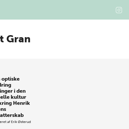
t Gran
 optiske
dring
inger i den
elle kultur
ring Henrik
ens
fatterskab
eret af
Erik Østerud