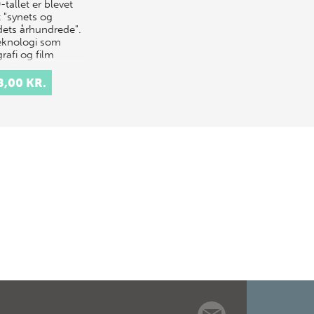
tallet er blevet
t "synets og
edets århundrede".
eknologi som
rafi og film
rede, sammen
 nye
8,00 KR.
nskabelige
vindinger,…