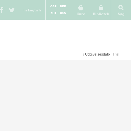
GBP
DKK
In English
EUR
USD
Kurv
Bibliotek
Søg
↓
Udgivelsesdato
Titel