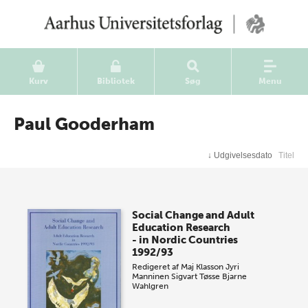
Kurv
Bibliotek
Søg
Menu
Paul Gooderham
↓
Udgivelsesdato
Titel
Social Change and Adult
Education Research
- in Nordic Countries
1992/93
Redigeret af
Maj Klasson
Jyri
Manninen
Sigvart Tøsse
Bjarne
Wahlgren