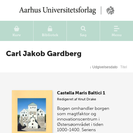
Kurv
Bibliotek
Søg
Menu
Carl Jakob Gardberg
↓
Udgivelsesdato
Titel
Castella Maris Baltici 1
Redigeret af
Knut Drake
Bogen omhandler borgen
som magtfaktor og
innovationscentrum i
Østersøområdet i tiden
1000-1400. Seriens