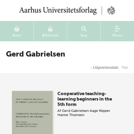
Kurv
Bibliotek
Søg
Menu
Gerd Gabrielsen
↓
Udgivelsesdato
Titel
Cooperative teaching-
learning beginners in the
5th form
Af
Gerd Gabrielsen
Aage Nipper
Hanne Thomsen