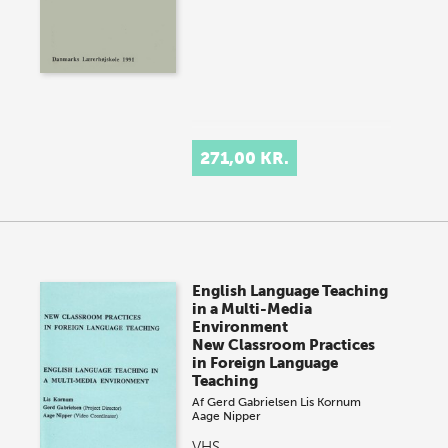
271,00 KR.
English Language Teaching
in a Multi-Media
Environment
New Classroom Practices
in Foreign Language
Teaching
Af
Gerd Gabrielsen
Lis Kornum
Aage Nipper
VHS