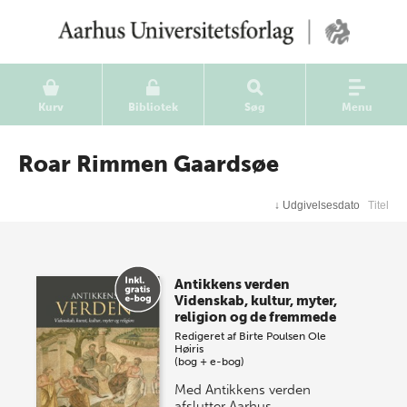
Kurv
Bibliotek
Søg
Menu
Roar Rimmen Gaardsøe
↓
Udgivelsesdato
Titel
Antikkens verden
Videnskab, kultur, myter,
religion og de fremmede
Redigeret af
Birte Poulsen
Ole
Høiris
(bog + e-bog)
Med Antikkens verden
afslutter Aarhus