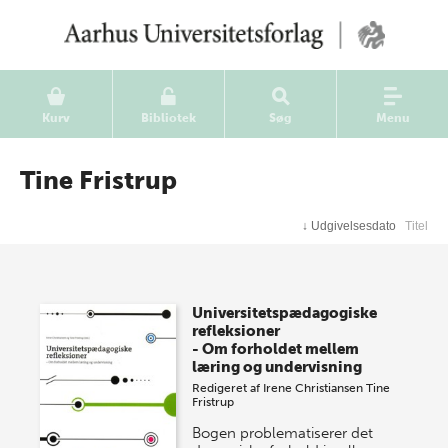
Kurv
Bibliotek
Søg
Menu
Tine Fristrup
↓
Udgivelsesdato
Titel
Universitetspædagogiske
refleksioner
- Om forholdet mellem
læring og undervisning
Redigeret af
Irene Christiansen
Tine
Fristrup
Bogen problematiserer det