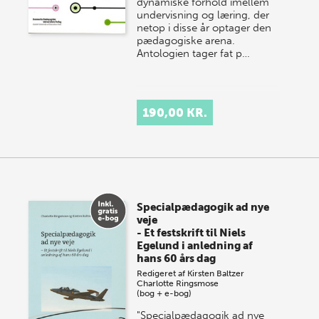
dynamiske forhold imellem
undervisning og læring, der
netop i disse år optager den
pædagogiske arena.
Antologien tager fat p…
190,00 KR.
Specialpædagogik ad nye
veje
- Et festskrift til Niels
Egelund i anledning af
hans 60 års dag
Redigeret af
Kirsten Baltzer
Charlotte Ringsmose
(bog + e-bog)
"Specialpædagogik ad nye