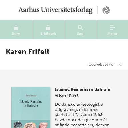
Kurv
Bibliotek
Søg
Menu
Karen Frifelt
↓
Udgivelsesdato
Titel
Islamic Remains in Bahrain
Af
Karen Frifelt
De danske arkæologiske
udgravninger i Bahrain
startet af P.V. Glob i 1953
havde oprindeligt som mål
at finde bosættelser, der var