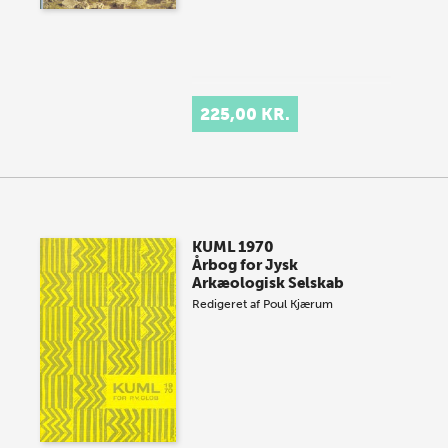
225,00 KR.
KUML 1970
Årbog for Jysk
Arkæologisk Selskab
Redigeret af
Poul Kjærum