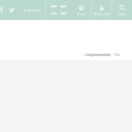
GBP
DKK
In English
EUR
USD
Kurv
Bibliotek
Søg
↓
Udgivelsesdato
Titel