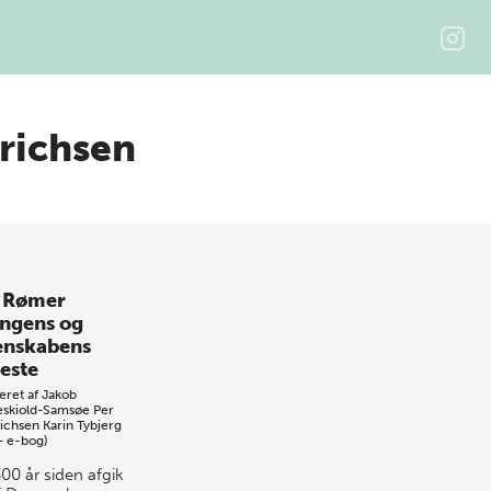
drichsen
 Rømer
ongens og
enskabens
neste
eret af
Jakob
skiold-Samsøe
Per
richsen
Karin Tybjerg
+ e-bog)
00 år siden afgik