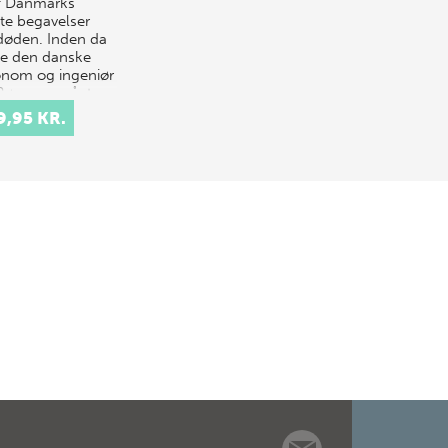
f Danmarks
ste begavelser
døden. Inden da
e den danske
onom og ingeniør
Rømer opnået
densberømmelse…
9,95 KR.