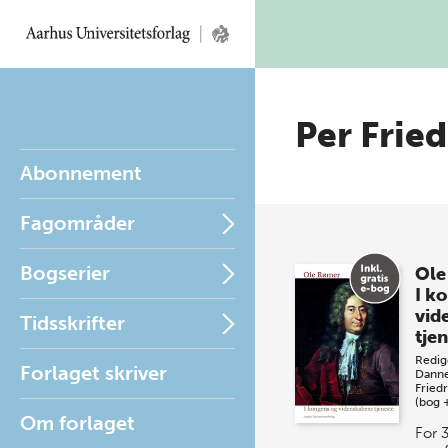
Per Frie
Abonnement
Fagområder
Bogserier
Ole
I k
vid
Tidsskrifter
tje
Redig
Forlaget skriver
Danne
Fried
(bog 
Om forlaget
For 3