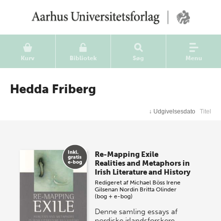
Kurv
Bibliotek
Søg
Menu
Hedda Friberg
↓
Udgivelsesdato
Titel
Re-Mapping Exile
Realities and Metaphors in
Irish Literature and History
Redigeret af
Michael Böss
Irene
Gilsenan Nordin
Britta Olinder
(bog + e-bog)
Denne samling essays af
nordiske irlandsforskere