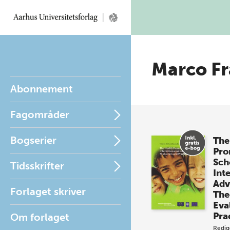
Marco F
Abonnement
Fagområder
Bogserier
The
Pro
Sch
Tidsskrifter
Int
Adv
Forlaget skriver
The
Eva
Pra
Om forlaget
Redig