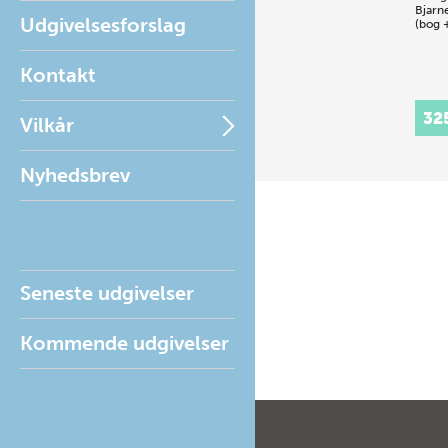
Bjarn
Udgivelsesforslag
(bog 
Kontakt
32
Vilkår
Nyhedsbrev
Seneste udgivelser
Kommende udgivelser