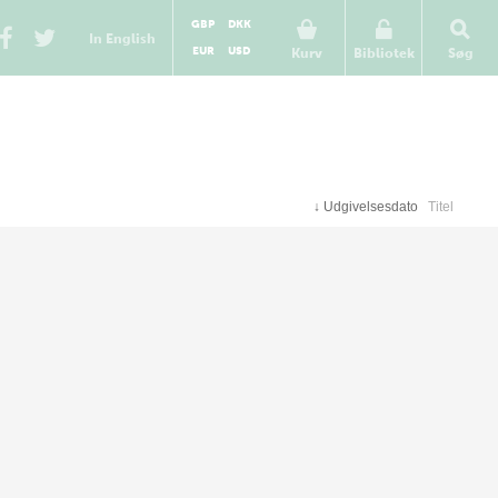
GBP
DKK
In English
EUR
USD
Kurv
Bibliotek
Søg
↓
Udgivelsesdato
Titel