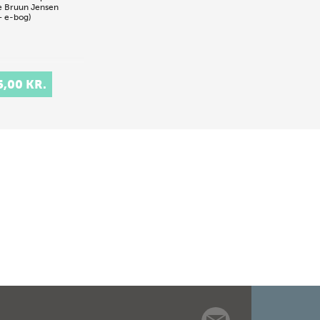
e Bruun Jensen
+ e-bog)
5,00 KR.