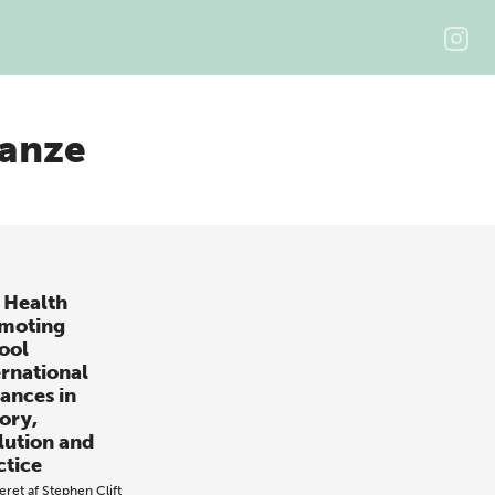
ranze
 Health
moting
ool
ernational
ances in
ory,
lution and
ctice
eret af
Stephen Clift