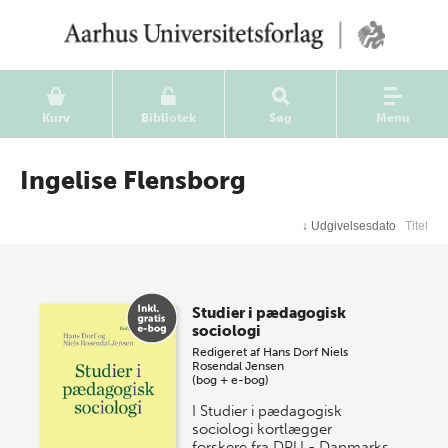
Kurv
Bibliotek
Søg
Menu
Ingelise Flensborg
↓
Udgivelsesdato
Titel
Studier i pædagogisk
sociologi
Redigeret af
Hans Dorf
Niels
Rosendal Jensen
(bog + e-bog)
I Studier i pædagogisk
sociologi kortlægger
forskere fra DPU - Danmarks