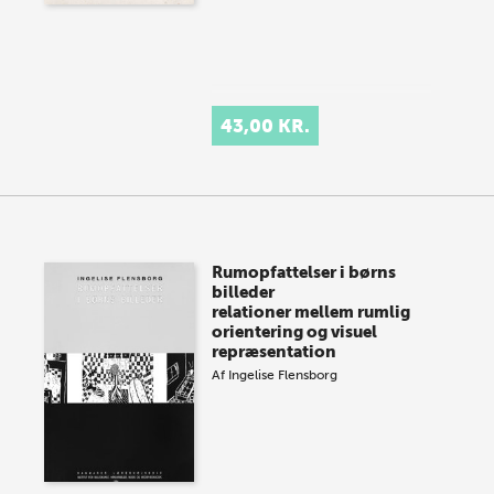
43,00 KR.
Rumopfattelser i børns
billeder
relationer mellem rumlig
orientering og visuel
repræsentation
Af
Ingelise Flensborg