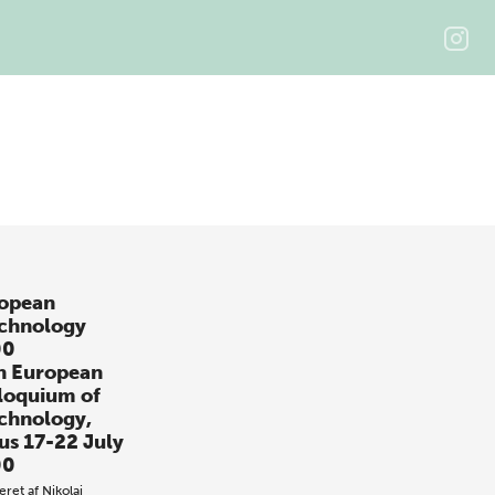
opean
chnology
00
h European
loquium of
chnology,
us 17-22 July
00
eret af
Nikolaj