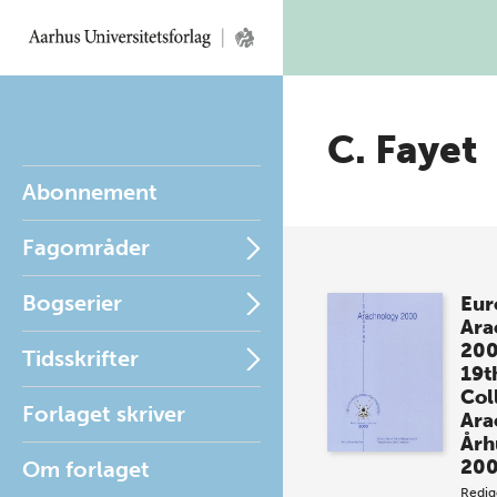
C. Fayet
Abonnement
Fagområder
Bogserier
Eur
Ara
20
Tidsskrifter
19t
Col
Forlaget skriver
Ara
Årh
20
Om forlaget
Redig