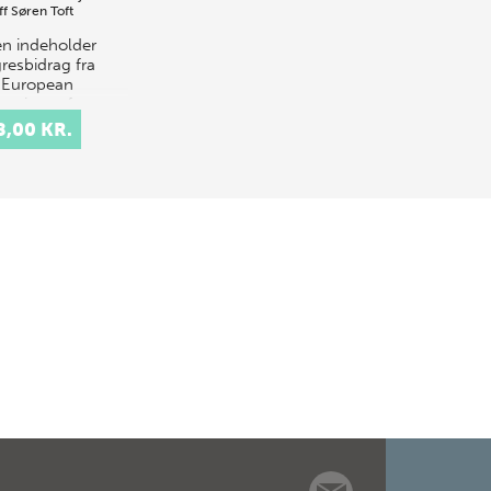
ff
Søren Toft
n indeholder
resbidrag fra
 European
oquium of
hnology, som
8,00 KR.
 afholdt på
us Universitet
2. juli 2000 på
e af Europ…