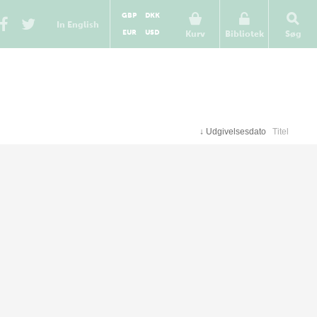
GBP
DKK
In English
EUR
USD
Kurv
Bibliotek
Søg
↓
Udgivelsesdato
Titel