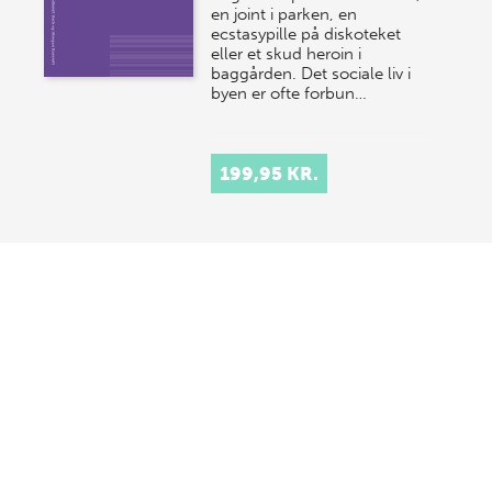
en joint i parken, en
ecstasypille på diskoteket
eller et skud heroin i
baggården. Det sociale liv i
byen er ofte forbun…
199,95 KR.