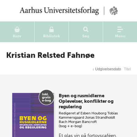
Kurv
Bibliotek
Søg
Menu
Kristian Relsted Fahnøe
↓
Udgivelsesdato
Titel
Byen og rusmidlerne
Oplevelser, konflikter og
regulering
Redigeret af
Esben Houborg
Tobias
Kammersgaard
Jonas Strandholdt
Bach
Morgan Bancroft
(bog + e-bog)
Et glas vin på fortovscaféen,