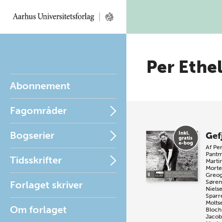
Per Ethe
Abonnement
Fagområder
Bogserier
Gef
Af
Per
Pant
Tidsskrifter
Marti
Morte
Greog
Søren
Forlaget skriver
Niels
Sparr
Molts
Om forlaget
Bloch
Jacob