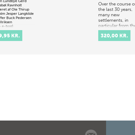
n Lundbye
Gerd
Over the course o
sbøl Ravnholt
the last 30 years,
eret af
Ole Thirup
olm
Jesper Langkilde
many new
offer Buck Pedersen
settlements, in
Ulriksen
particular from th
+ e-bog)
Late Iron Age, ha
9,95 KR.
320,00 KR.
on –
been discovered i
ologiske studier
Denmark as a resu
pporter er et
of energ…
krift for
ologiske emner.
blicerer bidrag
hele Danmark,
omhandler alt
de æl…