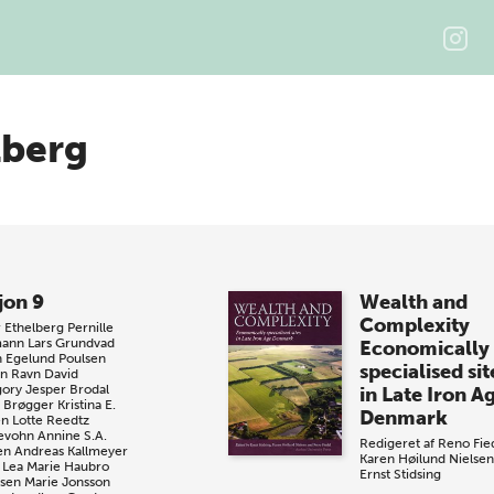
lberg
jon 9
Wealth and
Complexity
 Ethelberg
Pernille
mann
Lars Grundvad
Economically
n Egelund Poulsen
specialised sit
n Ravn
David
ory
Jesper Brodal
in Late Iron A
 Brøgger
Kristina E.
Denmark
en
Lotte Reedtz
evohn
Annine S.A.
Redigeret af
Reno Fie
en
Andreas Kallmeyer
Karen Høilund Nielsen
Lea Marie Haubro
Ernst Stidsing
sen
Marie Jonsson