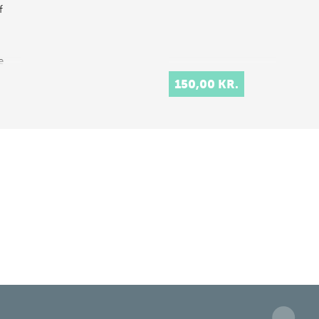
f
e
ve
150,00 KR.
n
lt