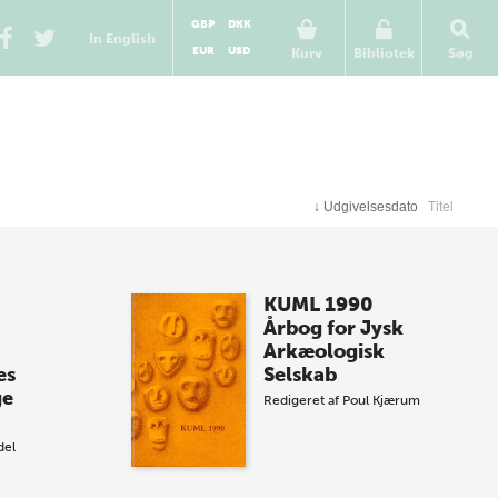
GBP
DKK
In English
EUR
USD
Kurv
Bibliotek
Søg
↓
Udgivelsesdato
Titel
KUML 1990
Årbog for Jysk
Arkæologisk
es
Selskab
ge
Redigeret af
Poul Kjærum
del