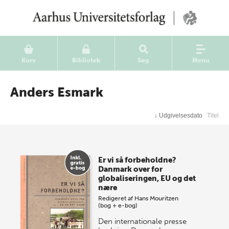
Kurv
Bibliotek
Søg
Menu
Anders Esmark
↓
Udgivelsesdato
Titel
Er vi så forbeholdne?
Danmark over for
globaliseringen, EU og det
nære
Redigeret af
Hans Mouritzen
(bog + e-bog)
Den internationale presse