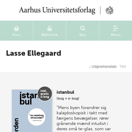
Kurv
Bibliotek
Søg
Menu
Lasse Ellegaard
↓
Udgivelsesdato
Titel
istanbul
(bog + e-bog)
"Mens byen forandrer sig
kalejdoskopisk i takt med
færgens bevægelser, rører
grånende mænd intuitivt i
deres små te-glas, som var