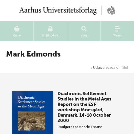
Kurv
Bibliotek
Søg
Menu
Mark Edmonds
↓
Udgivelsesdato
Titel
Diachronic Settlement
Studies in the Metal Ages
Report on the ESF
workshop Moesgård,
Denmark, 14-18 October
2000
Redigeret af
Henrik Thrane